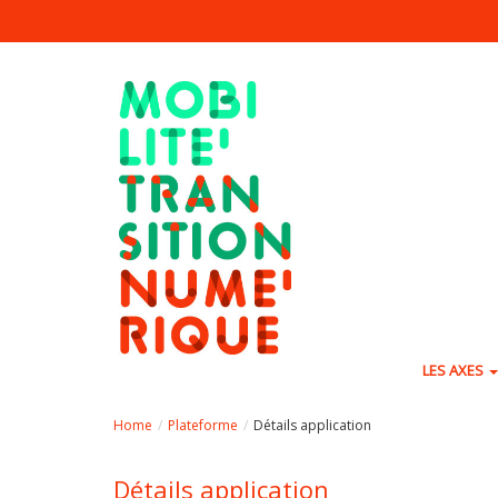
Aller au contenu principal
LES AXES
Home
Plateforme
Détails application
Détails application