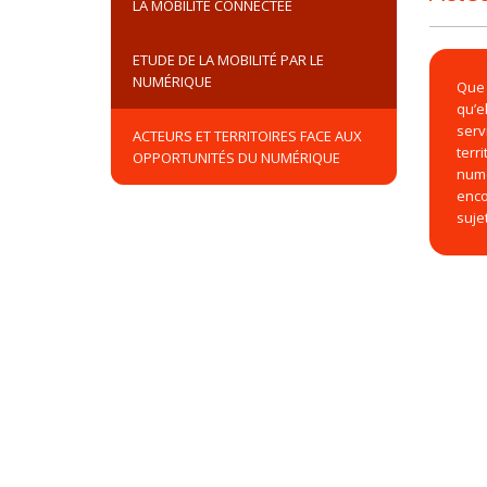
LA MOBILITÉ CONNECTÉE
ETUDE DE LA MOBILITÉ PAR LE
NUMÉRIQUE
Que 
qu’e
serv
ACTEURS ET TERRITOIRES FACE AUX
terr
OPPORTUNITÉS DU NUMÉRIQUE
numé
enco
suje