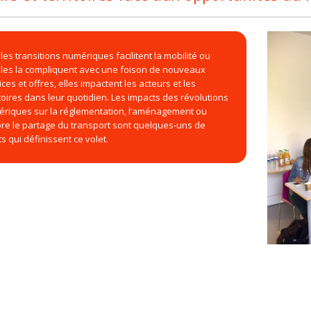
les transitions numériques facilitent la mobilité ou
lles la compliquent avec une foison de nouveaux
ices et offres, elles impactent les acteurs et les
itoires dans leur quotidien. Les impacts des révolutions
riques sur la réglementation, l’aménagement ou
re le partage du transport sont quelques-uns de
ts qui définissent ce volet.