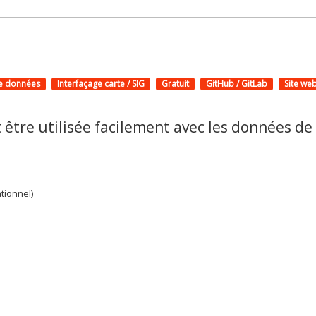
de données
Interfaçage carte / SIG
Gratuit
GitHub / GitLab
Site web
tre utilisée facilement avec les données de 
tionnel)