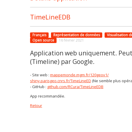
TimeLineEDB
Français
Représentation de données
Visualisation 
Open source
16 février 2021
Application web uniquement. Peut ê
(Timeline) par Google.
- Site web :
mappemonde.mgm.fr/120geov1/
shiny.parisgeo.cnrs.fr/TimeLineED
(Ne semble plus opéra
- GitHub :
github.com/RCura/TimeLineEDB
App recommandée.
Retour