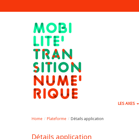
Aller au contenu principal
LES AXES
Home
Plateforme
Détails application
Détails application